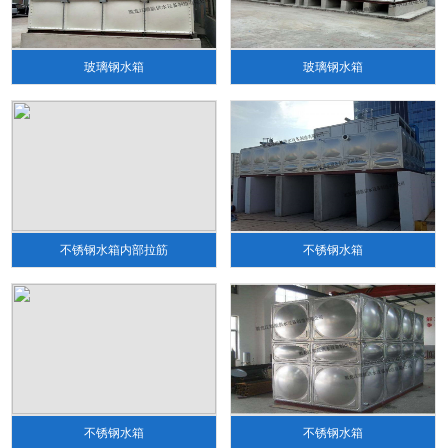
玻璃钢水箱
玻璃钢水箱
不锈钢水箱内部拉筋
不锈钢水箱
不锈钢水箱
不锈钢水箱